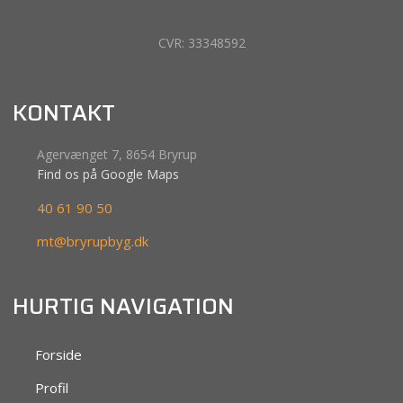
CVR: 33348592​
KONTAKT
Agervænget 7, 8654 Bryrup
Find os på Google Maps​
40 61 90 50
mt@bryrupbyg.dk
HURTIG NAVIGATION
​Forside
Profil