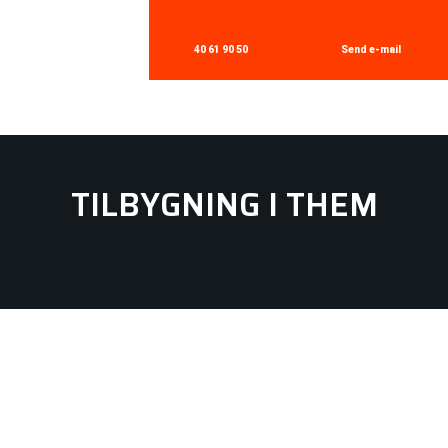
40 61 90 50
Send e-mail​
TILBYGNING I THEM