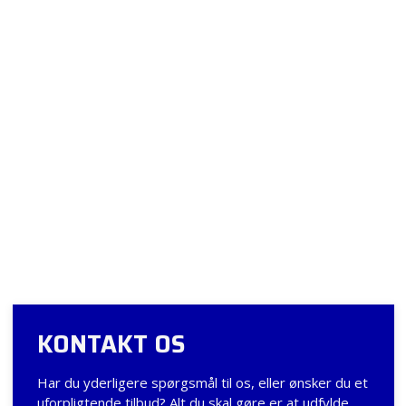
KONTAKT OS
​Har du yderligere spørgsmål til os, eller ønsker du et
uforpligtende tilbud? Alt du skal gøre er at udfylde