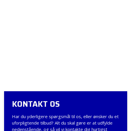
KONTAKT OS
​Har du yderligere spørgsmål til os, eller ønsker du et
uforpligtende tilbud? Alt du skal gøre er at udfylde
nedenstående, og så vil vi kontakte dig hurtigst