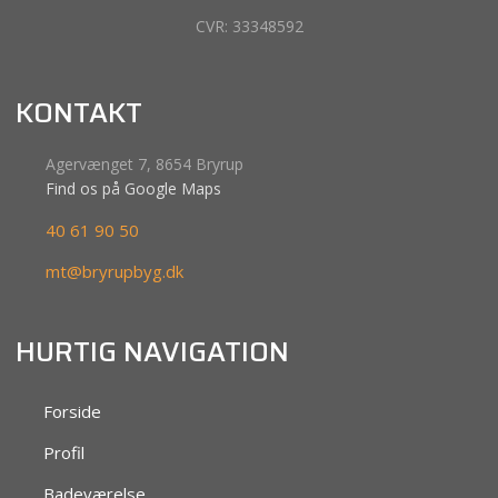
CVR: 33348592​
KONTAKT
Agervænget 7, 8654 Bryrup
Find os på Google Maps​
40 61 90 50
mt@bryrupbyg.dk
HURTIG NAVIGATION
​Forside
Profil
Badeværelse