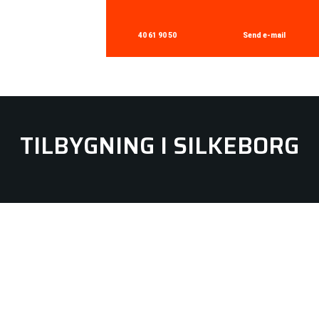
40 61 90 50
Send e-mail​
TILBYGNING I SILKEBORG​